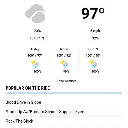
97º
23%
6 mph
1013 hPa
32%
Today
Tmrw.
Sun. 9
100º / 77º
105º / 72º
100º / 70º
100%
99%
100%
Globe weather
POPULAR ON THE RIDE
Blood Drive In Globe
Stand Up AJ ‘Back To School’ Supplies Event
Rock The Block